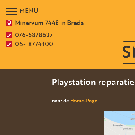
Minervum 7448 in Breda
076-5878627
06-18774300
Playstation reparatie
naar de
Home-Page