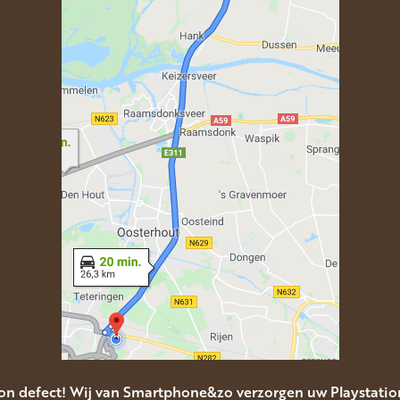
ion defect! Wij van Smartphone&zo verzorgen uw Playstation