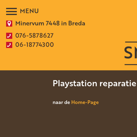
Minervum 7448 in Breda
076-5878627
06-18774300
Playstation reparati
naar de
Home-Page