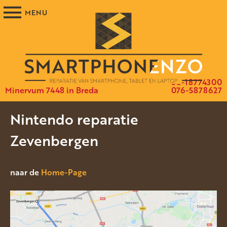
06-18774300
Minervum 7448 in Breda
076-5878627
Nintendo reparatie
Zevenbergen
naar de
Home-Page