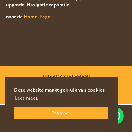
upgrade. Navigatie reparatie.
naar de
Home-Page
PRIVACY STATEMENT
SITEMAP
Deze website maakt gebruik van cookies.
Lees meer.
WEBSITE DOOR
SILVERFISH
2026
Begrepen
Waar kunnen we u mee helpen?
NAVIGEER
DIRECT CONTACT
NAAR LOCATIE
076-5878627