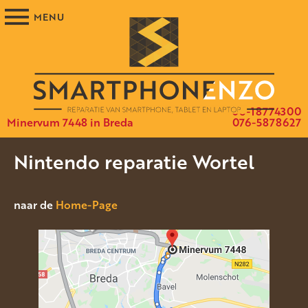
06-18774300
Minervum 7448 in Breda
076-5878627
Nintendo reparatie Wortel
naar de
Home-Page