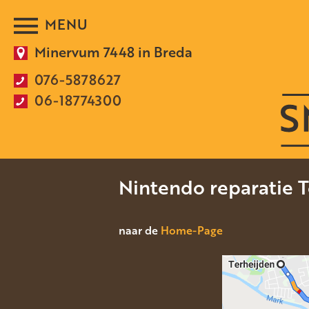
Minervum 7448 in Breda
076-5878627
06-18774300
Nintendo reparatie T
naar de
Home-Page