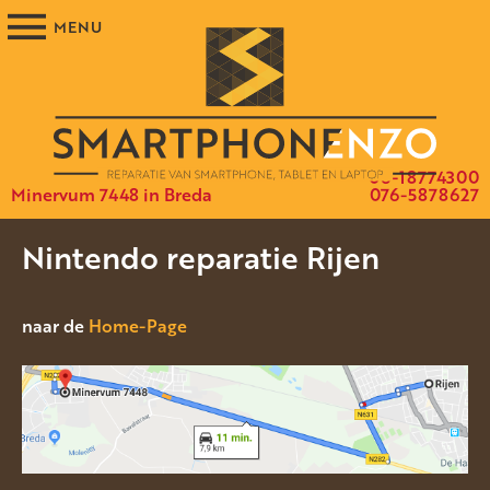
06-18774300
Minervum 7448 in Breda
076-5878627
Nintendo reparatie Rijen
naar de
Home-Page