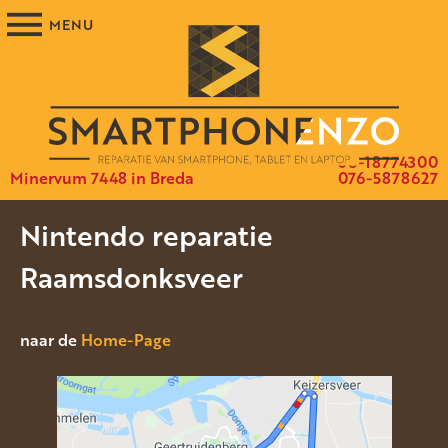
06-18774300
Minervum 7448 in Breda
076-5878627
Nintendo reparatie
Raamsdonksveer
naar de
Home-Page