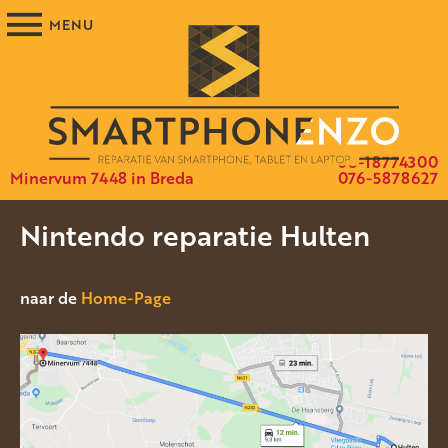
06-18774300
Minervum 7448 in Breda
076-5878627
Nintendo reparatie Hulten
naar de
Home-Page