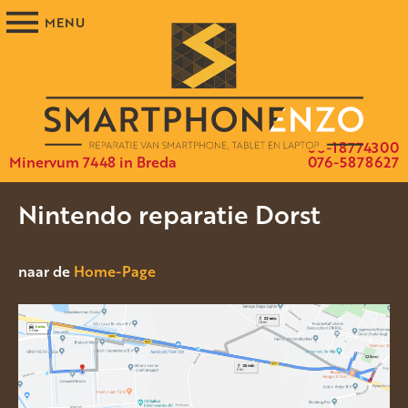
06-18774300
Minervum 7448 in Breda
076-5878627
Nintendo reparatie Dorst
naar de
Home-Page