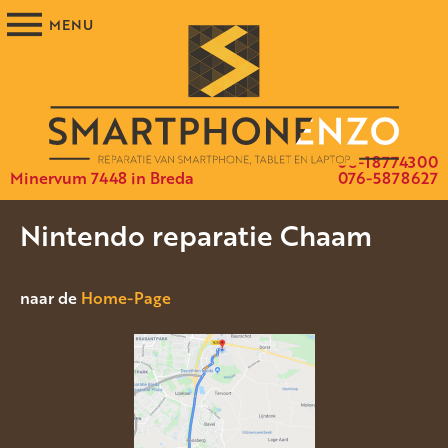
06-18774300
Minervum 7448 in Breda
076-5878627
Nintendo reparatie Chaam
naar de
Home-Page