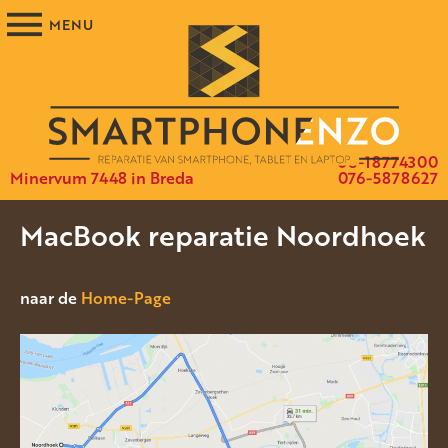
06-18774300
Minervum 7448 in Breda
076-5878627
MacBook reparatie Noordhoek
naar de
Home-Page