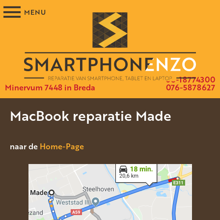
06-18774300
Minervum 7448 in Breda
076-5878627
MacBook reparatie Made
naar de
Home-Page