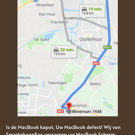
Is de MacBook kapot, Uw MacBook defect! Wij van
Smartphone&zo verzorgen uw MacBook Scherm