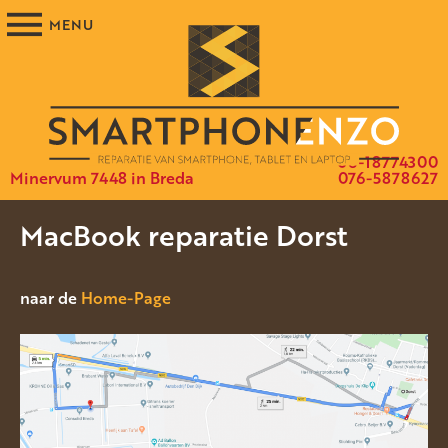
06-18774300
Minervum 7448 in Breda
076-5878627
MacBook reparatie Dorst
naar de
Home-Page