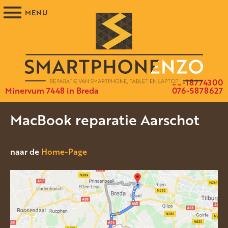
06-18774300
Minervum 7448 in Breda
076-5878627
MacBook reparatie Aarschot
naar de
Home-Page