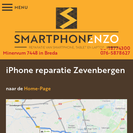
06-18774300
Minervum 7448 in Breda
076-5878627
iPhone reparatie Zevenbergen
naar de
Home-Page