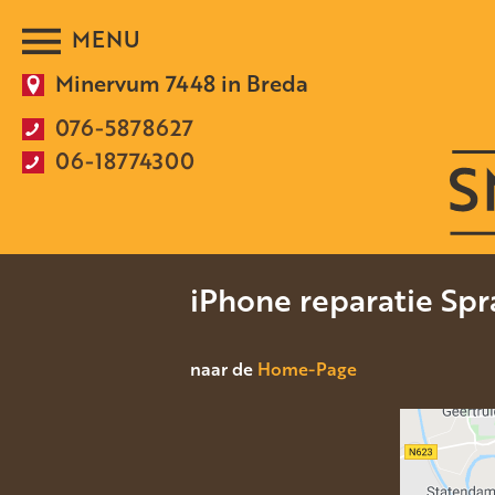
Minervum 7448 in Breda
076-5878627
06-18774300
iPhone reparatie Sp
naar de
Home-Page