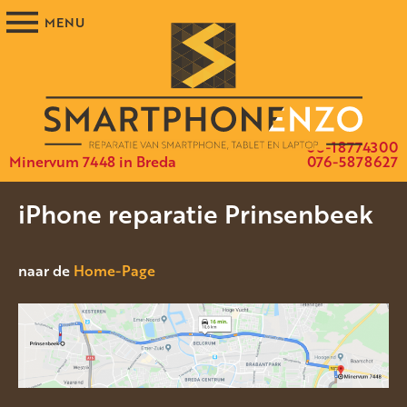
06-18774300
Minervum 7448 in Breda
076-5878627
iPhone reparatie Prinsenbeek
naar de
Home-Page