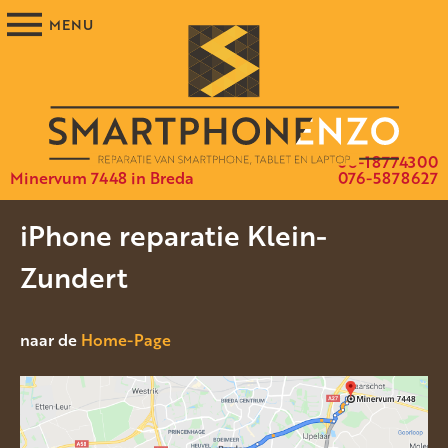
06-18774300
Minervum 7448 in Breda
076-5878627
iPhone reparatie Klein-
Zundert
naar de
Home-Page