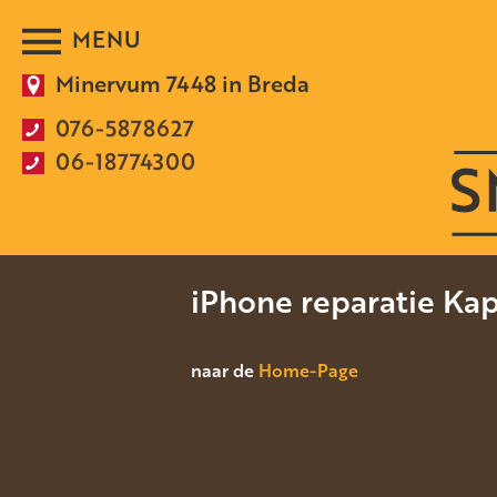
Minervum 7448 in Breda
076-5878627
06-18774300
iPhone reparatie Ka
naar de
Home-Page