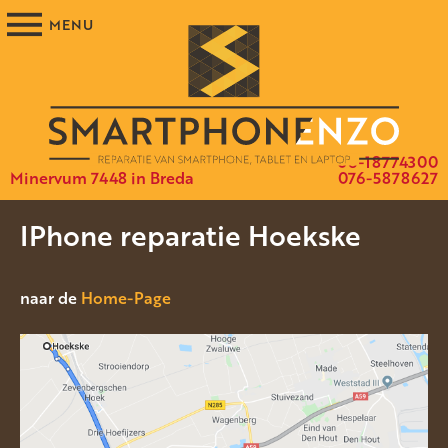
06-18774300
Minervum 7448 in Breda
076-5878627
IPhone reparatie Hoekske
naar de
Home-Page