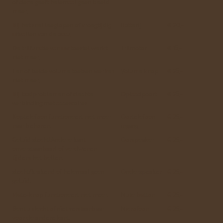
of deze geeft helemaal geen beeld
meer.
Bij het snel leeglopen of vroegtijdig
Batterij
€ 20,-
uitvallen van de accu.
De trilfunctie van uw toestel werkt
Trilmotor
€ 15,-
niet meer.
Een of beide volume toetsen werken
Volume knop
€ 25,-
niet meer.
Bij laadproblemen of slechte
Oplaadpoort
€ 25,-
verbinding met accessoires
Koptelefoon functioneert niet meer
Oortelefoon
€ 25,-
naar behoren.
ingang
Geluid slecht(Andere kant
Oorspeaker
€ 25,-
onverstaanbaar) of verdwenen
tijdens het bellen.
slecht/krakend of helemaal geen
Onderspeaker
€ 25,-
geluid.
Mute-knop functioneert niet meer.
Mute button
€ 25,-
Bent u slecht of niet verstaanbaar
Microfoon
€ 25,-
voor de andere kant.