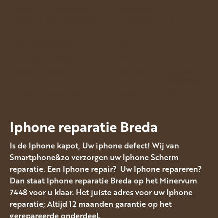
Homeknop is defect/reageert niet.
Homebutton
€ 25,-
Display gaat niet op zwart tijdens
Gezichtsensor
€ 25,-
bellen.
Camera doet het niet
Camera
€ 20,-
Behuizing beschadigd/verbogen.
Behuizing
€ 85,-
Gebroken Achterkant.
Achterkant
€ 25,- (geen
Montagekosten)
knop werkt niet naar behoren.
Aan/uit knop
€ 25,-
Iphone reparatie Breda
Is de Iphone kapot, Uw iphone defect! Wij van
Smartphone&zo verzorgen uw Iphone Scherm
reparatie. Een Iphone repair? Uw Iphone repareren?
Dan staat Iphone reparatie Breda op het Minervum
7448 voor u klaar. Het juiste adres voor uw Iphone
reparatie; Altijd 12 maanden garantie op het
gerepareerde onderdeel.