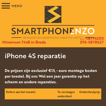
06-18774300
Minervum 7448 in Breda
076-5878627
iPhone 4S reparatie
De prijzen zijn exclusief €15,- euro montage kosten
per toestel. Bij ons Wel een jaar garantie op het
scherm en andere reparaties.
Defect aan het toestel
Te vervangen
Onderdeelprijs
onderdeel
Het glas van het display is gebroken,
Scherm
€ 50,-