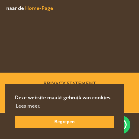
naar de
Home-Page
PRIVACY STATEMENT
SITEMAP
Deze website maakt gebruik van cookies.
Lees meer.
WEBSITE DOOR
SILVERFISH
2026
Begrepen
Waar kunnen we u mee helpen?
NAVIGEER
DIRECT CONTACT
NAAR LOCATIE
076-5878627