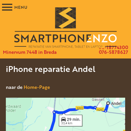
06-18774300
Minervum 7448 in Breda
076-5878627
iPhone reparatie Andel
naar de
Home-Page