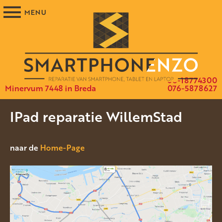
06-18774300
Minervum 7448 in Breda
076-5878627
IPad reparatie WillemStad
naar de
Home-Page