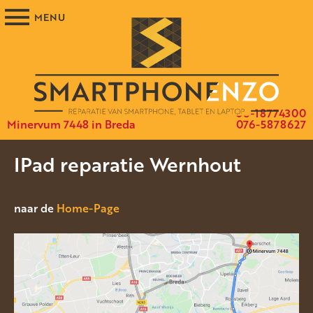
06-18774300
Minervum 7448 in Breda
076-5878627
IPad reparatie Wernhout
naar de
Home-Page