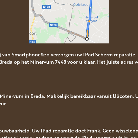
Wij van Smartphone&zo verzorgen uw IPad Scherm reparatie.
Breda op het Minervum 7448 voor u klaar. Het juiste adres vo
inervum in Breda. Makkelijk bereikbaar vanuit Ulicoten. U 
ur.
rouwbaarheid. Uw IPad reparatie doet Frank. Geen wisselend
araties al eerder gedaan en voert de IPad reparatie uit in uw b