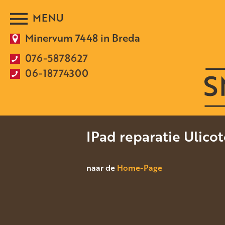
Minervum 7448 in Breda
076-5878627
06-18774300
IPad reparatie Ulico
naar de
Home-Page