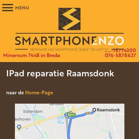
06-18774300
Minervum 7448 in Breda
076-5878627
IPad reparatie Raamsdonk
naar de
Home-Page