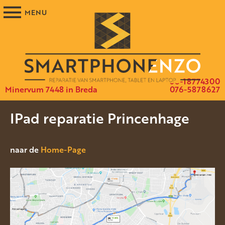
06-18774300
Minervum 7448 in Breda
076-5878627
IPad reparatie Princenhage
naar de
Home-Page