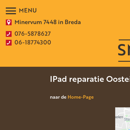
Minervum 7448 in Breda
076-5878627
06-18774300
IPad reparatie Ooste
naar de
Home-Page