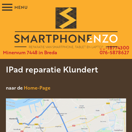
06-18774300
Minervum 7448 in Breda
076-5878627
IPad reparatie Klundert
naar de
Home-Page