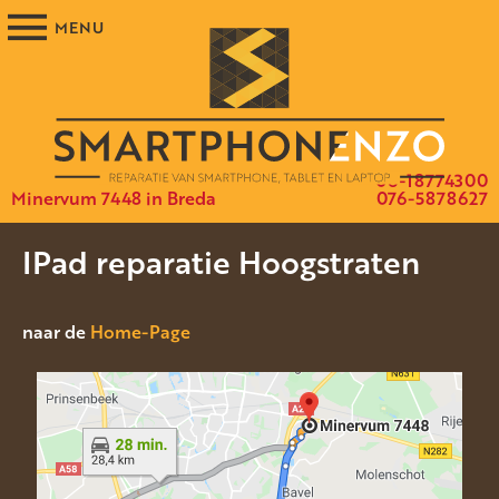
06-18774300
Minervum 7448 in Breda
076-5878627
IPad reparatie Hoogstraten
naar de
Home-Page