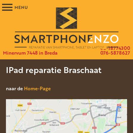
06-18774300
Minervum 7448 in Breda
076-5878627
IPad reparatie Braschaat
naar de
Home-Page