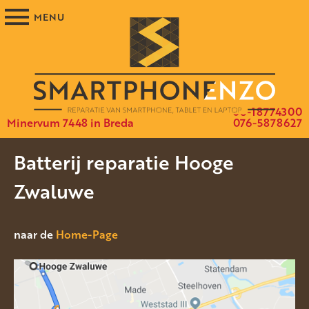
06-18774300
Minervum 7448 in Breda
076-5878627
Batterij reparatie Hooge
Zwaluwe
naar de
Home-Page