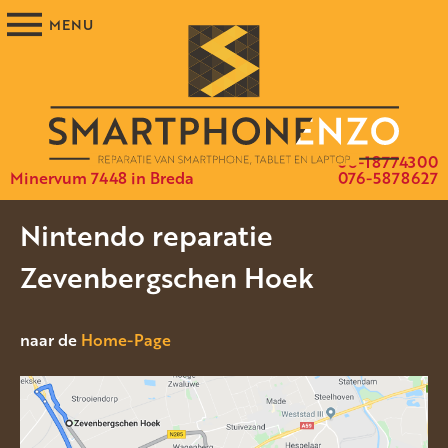
06-18774300
Minervum 7448 in Breda
076-5878627
Nintendo reparatie
Zevenbergschen Hoek
naar de
Home-Page