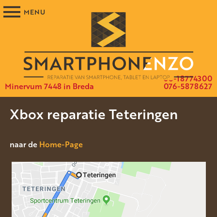
06-18774300
Minervum 7448 in Breda
076-5878627
Xbox reparatie Teteringen
naar de
Home-Page