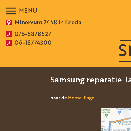
Minervum 7448 in Breda
076-5878627
06-18774300
Samsung reparatie Ta
naar de
Home-Page