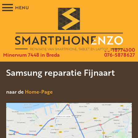
06-18774300
Minervum 7448 in Breda
076-5878627
Samsung reparatie Fijnaart
naar de
Home-Page