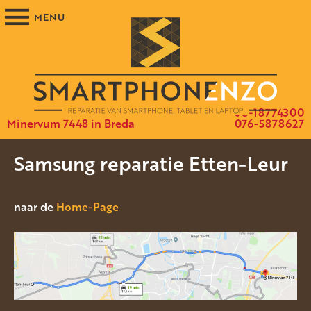
06-18774300
Minervum 7448 in Breda
076-5878627
Samsung reparatie Etten-Leur
naar de
Home-Page