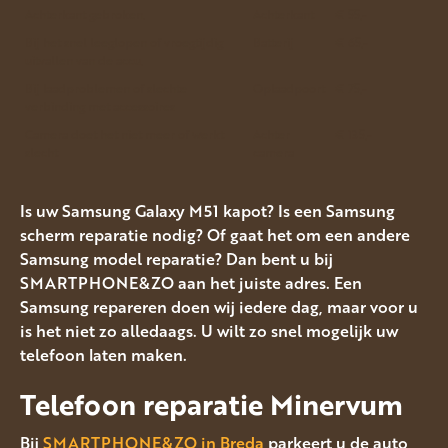
Achterkant gebroken.
Achterkant
€ 55,-
Bij het snel leeglopen of vroegtijdig
Batterij
€ 65,-
uitvallen van de accu.
Bij laadproblemen of slechte
Oplaadpoort
€ 75,-
verbinding met accessoires
Camera doet het niet meer of werkt
Achter
€ 135,-
slecht
camera
Is uw Samsung Galaxy M51 kapot? Is een Samsung
scherm reparatie nodig? Of gaat het om een andere
Samsung model reparatie? Dan bent u bij
SMARTPHONE&ZO aan het juiste adres. Een
Samsung repareren doen wij iedere dag, maar voor u
is het niet zo alledaags. U wilt zo snel mogelijk uw
telefoon laten maken.
Telefoon reparatie Minervum
Bij
SMARTPHONE&ZO in Breda
parkeert u de auto