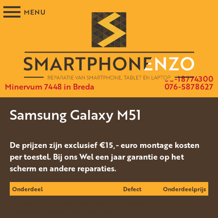
06-18774300
Minervum 7448 in Breda
076-5878627
Samsung Galaxy M51
De prijzen zijn exclusief €15,- euro montage kosten
per toestel. Bij ons Wel een jaar garantie op het
scherm en andere reparaties.
Onderdeel
Defect
Onderdeelprijs
Het glas van het display is gebroken, of
Display
€ 225.-
deze geeft helemaal geen beeld meer.