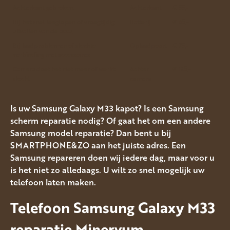
Achterkant gebroken.
Achterkant
€ 55,-
Bij het snel leeglopen of vroegtijdig
Batterij
€ 65,-
uitvallen van de accu.
Bij laadproblemen of slechte
Oplaadpoort
€ 75,-
verbinding met accessoires
Camera doet het niet meer of werkt
Achter
€ 135,-
slecht
camera
Is uw Samsung Galaxy M33 kapot? Is een Samsung
scherm reparatie nodig? Of gaat het om een andere
Samsung model reparatie? Dan bent u bij
SMARTPHONE&ZO aan het juiste adres. Een
Samsung repareren doen wij iedere dag, maar voor u
is het niet zo alledaags. U wilt zo snel mogelijk uw
telefoon laten maken.
Telefoon Samsung Galaxy M33
reparatie Minervum