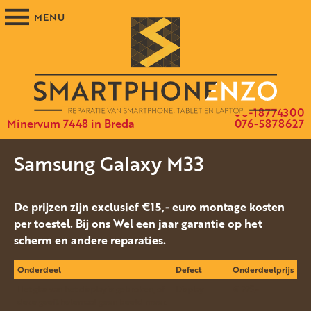
06-18774300
Minervum 7448 in Breda
076-5878627
Samsung Galaxy M33
De prijzen zijn exclusief €15,- euro montage kosten
per toestel. Bij ons Wel een jaar garantie op het
scherm en andere reparaties.
Onderdeel
Defect
Onderdeelprijs
Het glas van het display is gebroken, of
Display
€ 225.-
deze geeft helemaal geen beeld meer.