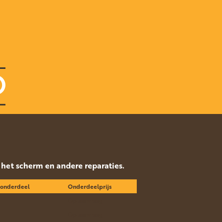
p het scherm en andere reparaties.
 onderdeel
Onderdeelprijs
Op aanvraag
Op aanvraag