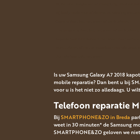
Bij het snel leeglopen of vroegtijdig uitvallen va
Bij laadproblemen of slechte verbinding met acc
Camera doet het niet meer of werkt slecht
Front-camera doet het niet meer of werkt slecht
Koptelefoon functioneert niet meer naar behore
Bent u slecht of niet verstaanbaar voor de andere
Uw Telefoon trilt niet meer.
Is uw Samsung Galaxy A7 2018 kapot
mobile reparatie? Dan bent u bij 
voor u is het niet zo alledaags. U wi
Telefoon reparatie 
Bij
SMARTPHONE&ZO in Breda
park
weet in 30 minuten* de Samsung mobi
SMARTPHONE&ZO geloven we niet in