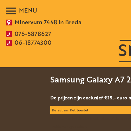
Minervum 7448 in Breda
076-5878627
06-18774300
Samsung Galaxy A7 
De prijzen zijn exclusief €15,- euro
Defect aan het toestel
Het glas van het display is gebroken, of deze ge
Achterkant gebroken.