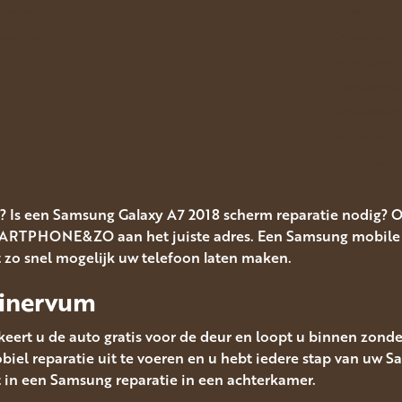
n de accu.
Batterij
essoires
Oplaadpoort
Achtercamer
Frontcamera
n.
Koptelefoonp
 kant.
Microfoon
Trilfunctie
? Is een Samsung Galaxy A7 2018 scherm reparatie nodig? 
SMARTPHONE&ZO aan het juiste adres. Een Samsung mobile r
lt zo snel mogelijk uw telefoon laten maken.
Minervum
eert u de auto gratis voor de deur en loopt u binnen zonde
el reparatie uit te voeren en u hebt iedere stap van uw S
 een Samsung reparatie in een achterkamer.