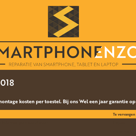
2018
 montage kosten per toestel. Bij ons Wel een jaar garantie o
Te vervangen
eft helemaal geen beeld meer.
Display
Achterkant