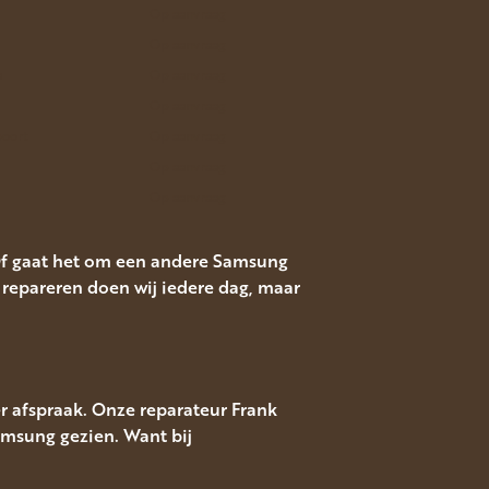
Op aanvraag
Op aanvraag
a
Op aanvraag
Op aanvraag
oort
Op aanvraag
Op aanvraag
Op aanvraag
Of gaat het om een andere Samsung
epareren doen wij iedere dag, maar
r afspraak. Onze reparateur Frank
amsung gezien. Want bij