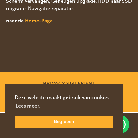
Scherm vervangen, Geheugen upgrade.HDD naar SSD
upgrade. Navigatie reparatie.
naar de
Home-Page
PRIVACY STATEMENT
SITEMAP
Deze website maakt gebruik van cookies.
Lees meer.
WEBSITE DOOR
SILVERFISH
2026
Begrepen
Waar kunnen we u mee helpen?
NAVIGEER
DIRECT CONTACT
NAAR LOCATIE
076-5878627