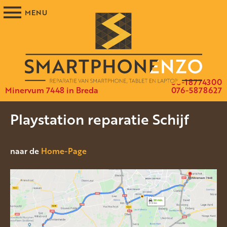
06-18774300
Minervum 7448 in Breda
076-5878627
Playstation reparatie Schijf
naar de
Home-Page