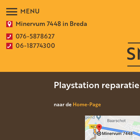
Minervum 7448 in Breda
076-5878627
06-18774300
Playstation reparati
naar de
Home-Page