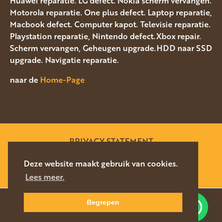
Huawei reparatie. LG defect. Nokia scherm vervangen.
Motorola reparatie. One plus defect. Laptop reparatie,
Macbook defect. Computer kapot. Televisie reparatie.
Playstation reparatie, Nintendo defect.Xbox repair.
Scherm vervangen, Geheugen upgrade.HDD naar SSD
upgrade. Navigatie reparatie.
naar de
Home-Page
PRIVACY STATEMENT
SITEMAP
Deze website maakt gebruik van cookies.
Lees meer.
WEBSITE DOOR
SILVERFISH
2026
Begrepen
Waar kunnen we u mee helpen?
NAVIGEER
DIRECT CONTACT
NAAR LOCATIE
076-5878627