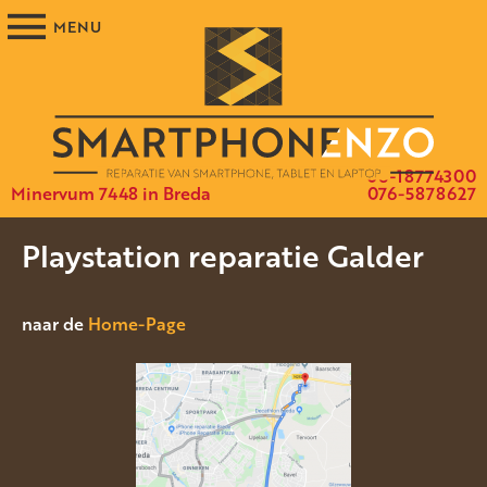
06-18774300
Minervum 7448 in Breda
076-5878627
Playstation reparatie Galder
naar de
Home-Page