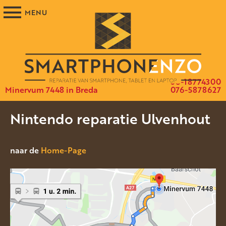
06-18774300
Minervum 7448 in Breda
076-5878627
Nintendo reparatie Ulvenhout
naar de
Home-Page