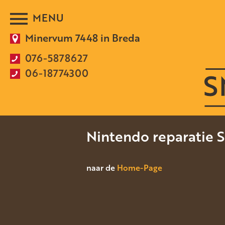
Minervum 7448 in Breda
076-5878627
06-18774300
Nintendo reparatie 
naar de
Home-Page