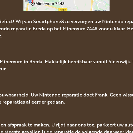
defect! Wij van Smartphone&zo verzorgen uw Nintendo repa
ndo reparatie Breda op het Minervum 7448 voor u klaar. He
e.
inervum in Breda. Makkelijk bereikbaar vanuit Sleeuwijk. U
ur.
rouwbaarheid. Uw Nintendo reparatie doet Frank. Geen wiss
le reparaties al eerder gedaan.
een afspraak te maken. U rijdt naar ons toe, parkeert uw au
e Meeste gevallen is de reparatie de volgende dag weer klaa