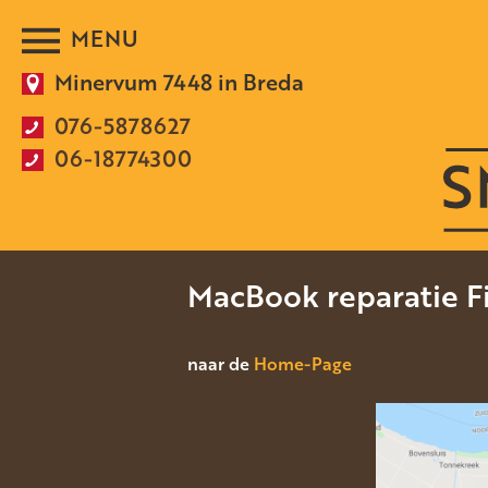
Minervum 7448 in Breda
076-5878627
06-18774300
MacBook reparatie Fi
naar de
Home-Page