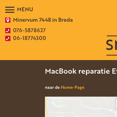
Minervum 7448 in Breda
076-5878627
06-18774300
MacBook reparatie E
naar de
Home-Page