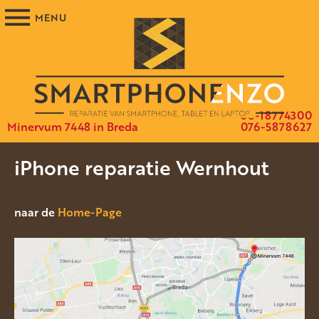
06-18774300
Minervum 7448 in Breda
076-5878627
iPhone reparatie Wernhout
naar de
Home-Page