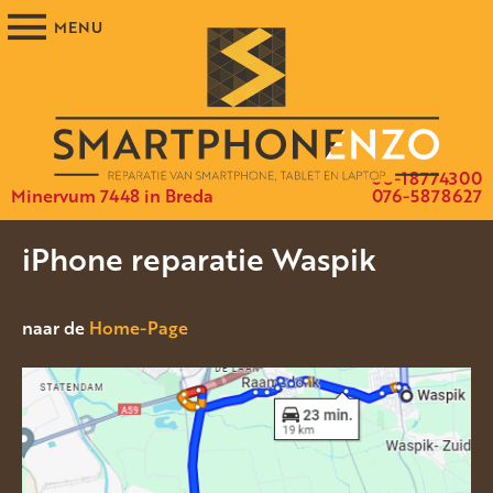
06-18774300
Minervum 7448 in Breda
076-5878627
iPhone reparatie Waspik
naar de
Home-Page