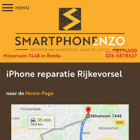
06-18774300
Minervum 7448 in Breda
076-5878627
iPhone reparatie Rijkevorsel
naar de
Home-Page